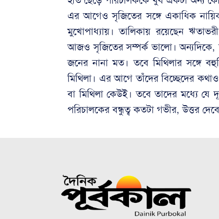
হাত ছেড়ে পরিচালককে খুব একটা অন্য কো
এর আগেও সৃজিতের সঙ্গে একাধিক নায়িকার
মুখোপাধ্যায়। তালিকায় রয়েছেন ঋতাভরী 
আজও সৃজিতের সম্পর্ক ভালো। অন্যদিকে, স্ত
জনের নানা মত। তবে মিথিলার সঙ্গে বহু
মিথিলা। এর আগে তাঁদের বিচ্ছেদের কথাও 
বা মিথিলা কেউই। তবে তাদের মধ্যে যে দূরত্
পরিচালকের বন্ধুত্ব কতটা গভীর, উত্তর দে