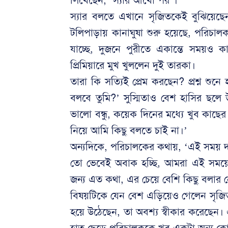
লিখেছেন, ‘স্যার আঁখো পর’।
স্যার বলতে এখানে সৃজিতকেই বুঝিয়েছ
টলিপাড়ায় কানাঘুষা শুরু হয়েছে, পরিচাল
যাচ্ছে, দুজনে পুরীতে একান্তে সময়ও কা
প্রিমিয়ারে মুখ খুললেন দুই তারকা।
তারা কি সত্যিই প্রেম করছেন? প্রশ্ন শুনে 
বলবে তুমি?’ সুস্মিতাও বেশ হাসির ছল
ভালো বন্ধু, কয়েক দিনের মধ্যে খুব কাছে
নিয়ে আমি কিছু বলতে চাই না।’
অন্যদিকে, পরিচালকের কথায়, ‘এই সময় দা
তো ভেবেই অবাক হচ্ছি, আমরা এই সময়ের
জন্য এত কথা, এর চেয়ে বেশি কিছু বলার 
বিষয়টিকে যেন বেশ এড়িয়েও গেলেন সৃজি
হয়ে উঠেছেন, তা অবশ্য স্বীকার করেছেন। 