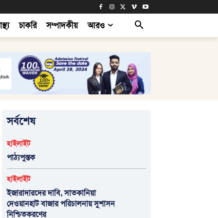
াস্থ্য
চাকরি
সম্পাদকীয়
আরও
সর্বশেষ
হাইলাইট
পাঠ্যপুস্তক
হাইলাইট
ইজারাদারদের দাবি, সাতকানিয়া
দেওয়ানহাট বাজার পরিচালনায় সুশাসন
নিশ্চিতকরণের