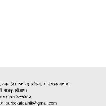
ই ভবন (২য় তলা) ৫ সিডিএ, বাণিজ্যিক এলাকা,
ী পাহাড়, চট্টগ্রাম।
ঃ ০১৭৪০-৯৫৩৯৪২
ইল: purbokaldainik@gmail.com