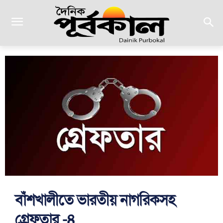
বাঁশখালীতে ভারতীয় নাগরিকসহ
গ্রেফতার -৪