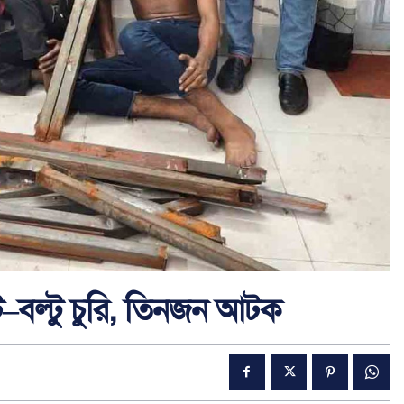
নাট–বল্টু চুরি, তিনজন আটক