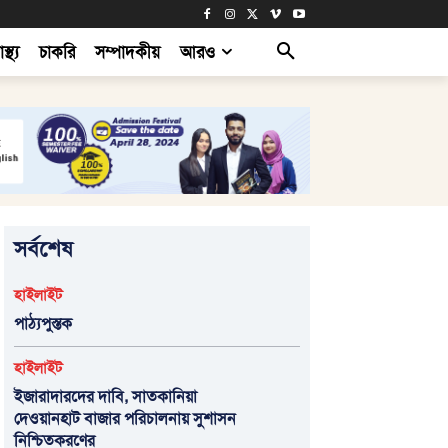
াস্থ্য
চাকরি
সম্পাদকীয়
আরও
সর্বশেষ
হাইলাইট
পাঠ্যপুস্তক
হাইলাইট
ইজারাদারদের দাবি, সাতকানিয়া
দেওয়ানহাট বাজার পরিচালনায় সুশাসন
নিশ্চিতকরণের