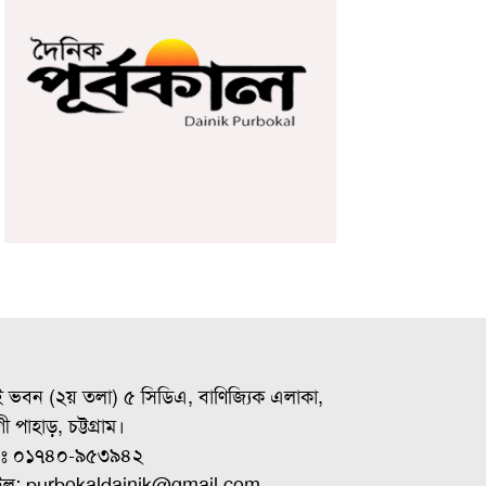
ই ভবন (২য় তলা) ৫ সিডিএ, বাণিজ্যিক এলাকা,
ী পাহাড়, চট্টগ্রাম।
ঃ ০১৭৪০-৯৫৩৯৪২
ইল: purbokaldainik@gmail.com