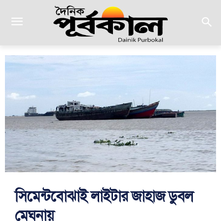
সিমেন্টবোঝাই লাইটার জাহাজ ডুবল
মেঘনায়