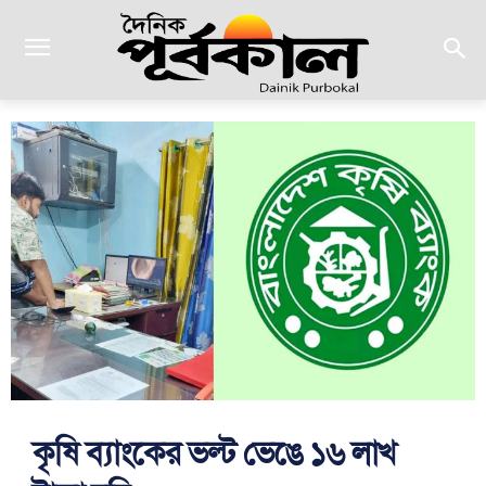
কৃষি ব্যাংকের ভল্ট ভেঙে ১৬ লাখ