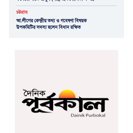
চট্টগ্রাম
আ.লীগের কেন্দ্রীয় তথ্য ও গবেষণা বিষয়ক
উপকমিটির সদস্য হলেন বিধান রক্ষিত