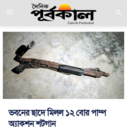
ভবনের ছাদে মিলল ১২ বোর পাম্প
অ্যাকশন শটগান