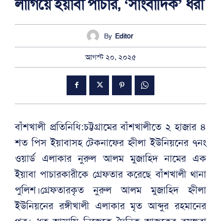
লাগিয়ে ইয়াবা পাচার, ‘সাংবাদিক’ ধরা
By
Editor
আগস্ট ২০, ২০২৫
বাঁশখালী প্রতিনিধি:চট্টগ্রামের বাঁশখালীতে ২ হাজার ৪
শত পিস ইয়াবাসহ টেকনাফের হ্নীলা ইউনিয়নের ৭নং
ওয়ার্ড এলাকার নুরুল আলম মুজাহিদ নামের এক
ইয়াবা পাচারকারীকে গ্রেফতার করেছে বাঁশখালী থানা
পুলিশ।গ্রেফতারকৃত নুরুল আলম মুজাহিদ হ্নীলা
ইউনিয়নের রঙ্গীখালী এলাকার মৃত আব্দুর রহমানের