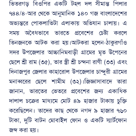
ভিতরগড় বিওপির একটি টহল দল সীমান্ত পিলার
৭৪৪/৪-আর থেকে আনুমানিক ১৪০ গজ বাংলাদেশের
অভ্যন্তরে পোকলাভিটা এলাকায় অভিযান চালায়। এ
সময় অবৈধভাবে ভারতে প্রবেশের চেষ্টা করলে
তিনজনকে আটক করা হয়।আটকরা হলেন-ঠাকুরগাঁও
সদর উপজেলার আচ্চানিমবাড়ী গ্রামের মৃত উপেনের
ছেলে শ্রী রাম (৩৫), তার স্ত্রী শ্রী চন্দনা রাণী (৩৩) এবং
দিনাজপুর জেলার কাহারোল উপজেলার চান্দুরী গ্রামের
মনাব্বরের ছেলে শামীম (৩২)।জিজ্ঞাসাবাদে তারা
জানান, ভারতের ভেতরে প্রবেশের জন্য একাধিক
দালাল চক্রের মাধ্যমে মোট ৪৯ হাজার টাকায় চুক্তি
করেছিলেন। তাদের কাছ থেকে নগদ ৯ হাজার ৭৬০
টাকা, দুটি বাটন মোবাইল ফোন ও একটি স্মার্টফোন
জব্দ করা হয়।