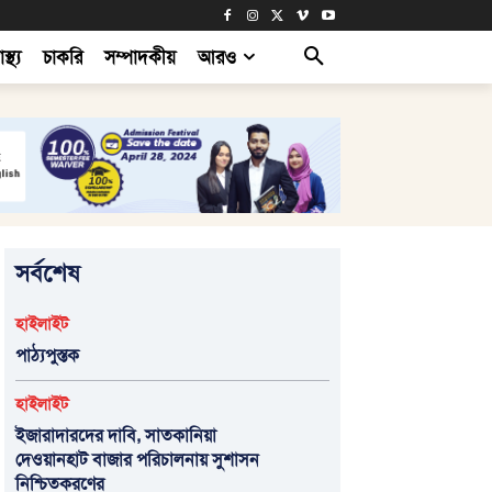
াস্থ্য
চাকরি
সম্পাদকীয়
আরও
সর্বশেষ
হাইলাইট
পাঠ্যপুস্তক
হাইলাইট
ইজারাদারদের দাবি, সাতকানিয়া
দেওয়ানহাট বাজার পরিচালনায় সুশাসন
নিশ্চিতকরণের