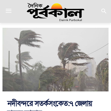
নদীবন্দরে সতর্কসংকেত:৭ জেলায়