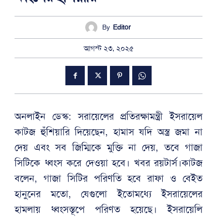
By
Editor
আগস্ট ২৩, ২০২৫
অনলাইন ডেস্ক: সরায়েলের প্রতিরক্ষামন্ত্রী ইসরায়েল
কাটজ হুঁশিয়ারি দিয়েছেন, হামাস যদি অস্ত্র জমা না
দেয় এবং সব জিম্মিকে মুক্তি না দেয়, তবে গাজা
সিটিকে ধ্বংস করে দেওয়া হবে। খবর রয়টার্স।কাটজ
বলেন, গাজা সিটির পরিণতি হবে রাফা ও বেইত
হানুনের মতো, যেগুলো ইতোমধ্যে ইসরায়েলের
হামলায় ধ্বংসস্তূপে পরিণত হয়েছে। ইসরায়েলি