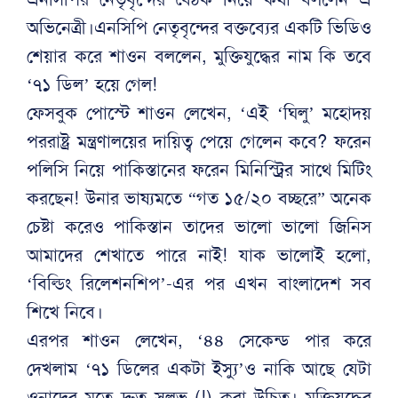
অভিনেত্রী।এনসিপি নেতৃবৃন্দের বক্তব্যের একটি ভিডিও
শেয়ার করে শাওন বললেন, মুক্তিযুদ্ধের নাম কি তবে
‘৭১ ডিল’ হয়ে গেল!
ফেসবুক পোস্টে শাওন লেখেন, ‘এই ‘ঘিলু’ মহোদয়
পররাষ্ট্র মন্ত্রণালয়ের দায়িত্ব পেয়ে গেলেন কবে? ফরেন
পলিসি নিয়ে পাকিস্তানের ফরেন মিনিস্ট্রির সাথে মিটিং
করছেন! উনার ভাষ‍্যমতে “গত ১৫/২০ বচ্ছরে” অনেক
চেষ্টা করেও পাকিস্তান তাদের ভালো ভালো জিনিস
আমাদের শেখাতে পারে নাই! যাক ভালোই হলো,
‘বিল্ডিং রিলেশনশিপ’-এর পর এখন বাংলাদেশ সব
শিখে নিবে।
এরপর শাওন লেখেন, ‘৪৪ সেকেন্ড পার করে
দেখলাম ‘৭১ ডিলের একটা ইস‍্যু’ও নাকি আছে যেটা
ওনাদের মতে দ্রুত সলভ (!) করা উচিত। মুক্তিযুদ্ধের