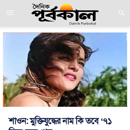
শাওন: মুক্তিযুদ্ধের নাম কি তবে ‘৭১