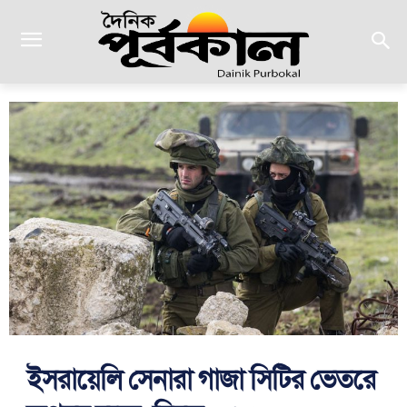
ইসরায়েলি সেনারা গাজা সিটির ভেতরে