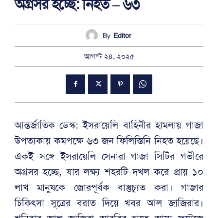
অগ্রসর হচ্ছে: নিহত – ৬৩
By
Editor
আগস্ট ২৪, ২০২৫
আন্তর্জাতিক ডেস্ক: ইসরায়েলি বাহিনীর হামলায় গাজা
উপত্যকায় কমপক্ষে ৬৩ জন ফিলিস্তিনি নিহত হয়েছে।
একই সঙ্গে ইসরায়েলি সেনারা গাজা সিটির গভীরে
অগ্রসর হচ্ছে, যার লক্ষ্য শহরটি দখল করে প্রায় ১০
লাখ মানুষকে জোরপূর্বক বাস্তুচ্যুত করা। গাজার
চিকিৎসা সূত্রের বরাত দিয়ে খবর আল জাজিরার।