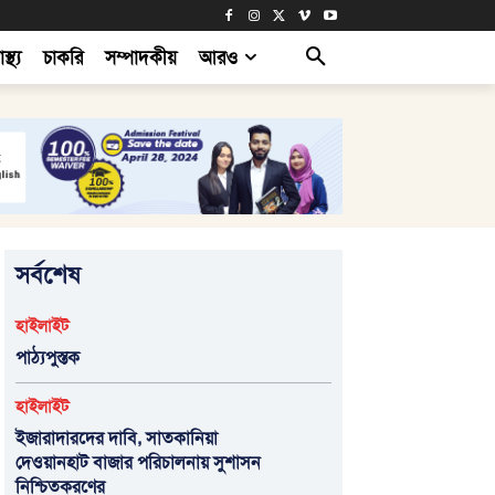
াস্থ্য
চাকরি
সম্পাদকীয়
আরও
সর্বশেষ
হাইলাইট
পাঠ্যপুস্তক
হাইলাইট
ইজারাদারদের দাবি, সাতকানিয়া
দেওয়ানহাট বাজার পরিচালনায় সুশাসন
নিশ্চিতকরণের