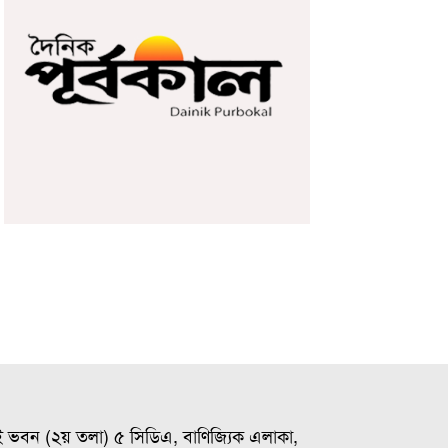
ই ভবন (২য় তলা) ৫ সিডিএ, বাণিজ্যিক এলাকা,