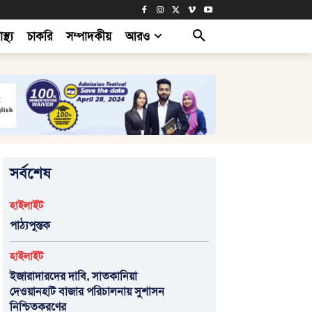
াস্থ্য
চাকরি
সম্পাদকীয়
আরও
সর্বশেষ
হাইলাইট
পাঠ্যপুস্তক
হাইলাইট
ইজারাদারদের দাবি, সাতকানিয়া
দেওয়ানহাট বাজার পরিচালনায় সুশাসন
নিশ্চিতকরণের