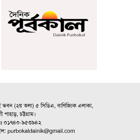
ই ভবন (২য় তলা) ৫ সিডিএ, বাণিজ্যিক এলাকা,
ী পাহাড়, চট্টগ্রাম।
ঃ ০১৭৪০-৯৫৩৯৪২
ইল: purbokaldainik@gmail.com