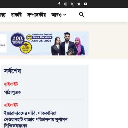
াস্থ্য
চাকরি
সম্পাদকীয়
আরও
সর্বশেষ
হাইলাইট
পাঠ্যপুস্তক
হাইলাইট
ইজারাদারদের দাবি, সাতকানিয়া
দেওয়ানহাট বাজার পরিচালনায় সুশাসন
নিশ্চিতকরণের