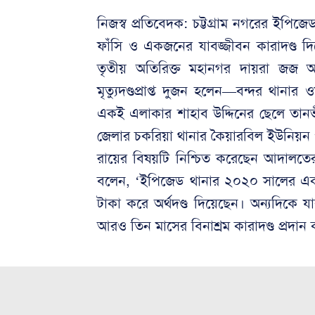
নিজস্ব প্রতিবেদক: চট্টগ্রাম নগরের ইপি
ফাঁসি ও একজনের যাবজ্জীবন কারাদণ্ড দ
তৃতীয় অতিরিক্ত মহানগর দায়রা জজ আ
মৃত্যুদণ্ডপ্রাপ্ত দুজন হলেন—বন্দর থান
একই এলাকার শাহাব উদ্দিনের ছেলে তানভীর
জেলার চকরিয়া থানার কৈয়ারবিল ইউনিয়ন
রায়ের বিষয়টি নিশ্চিত করেছেন আদালত
বলেন, ‘ইপিজেড থানার ২০২০ সালের একটি
টাকা করে অর্থদণ্ড দিয়েছেন। অন্যদিকে যা
আরও তিন মাসের বিনাশ্রম কারাদণ্ড প্রদান