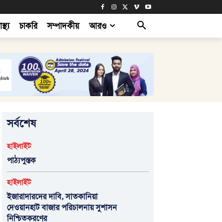
াস্থ্য
চাকরি
সম্পাদকীয়
আরও
সর্বশেষ
হাইলাইট
পাঠ্যপুস্তক
হাইলাইট
ইজারাদারদের দাবি, সাতকানিয়া
দেওয়ানহাট বাজার পরিচালনায় সুশাসন
নিশ্চিতকরণের