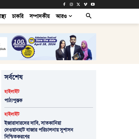
াস্থ্য
চাকরি
সম্পাদকীয়
আরও
সর্বশেষ
হাইলাইট
পাঠ্যপুস্তক
হাইলাইট
ইজারাদারদের দাবি, সাতকানিয়া
দেওয়ানহাট বাজার পরিচালনায় সুশাসন
নিশ্চিতকরণের