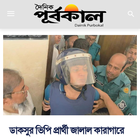
ডাকসুর ভিপি প্রার্থী জালাল কারাগারে