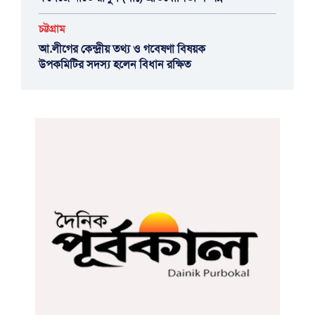
চট্টগ্রাম
আ.লীগের কেন্দ্রীয় তথ্য ও গবেষণা বিষয়ক
উপকমিটির সদস্য হলেন বিধান রক্ষিত