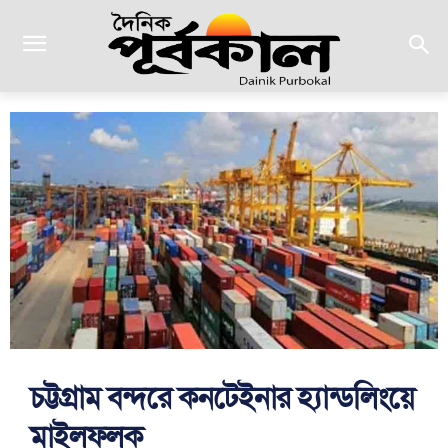
চট্টগ্রাম বন্দরে কনটেইনার হ্যান্ডলিংয়ে
মাইলফলক