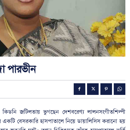
দা পারভীন
কিডনি জটিলতায় ভুগছেন দেশবরেণ্য লালনসংগীতশিল্পী
নীর একটি বেসরকারি হাসপাতালে নিয়ে ডায়ালিসিস করানো হয়