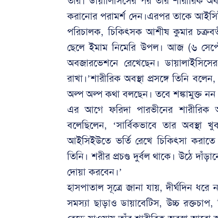
তার। ডায়ালিসিসের পর তার শারীরিক অবস
করানোর পরামর্শ দেন।এরপর তাকে আইসিইউ
পরিচালক, চিকিৎসক আশীষ কুমার চক্রব
ছেলে ইমাম নিমেরি উপল। আজ (৬ সেপ্ট
অবজারভেশনে রেখেছেন। ডায়ালাইসিসের 
রাখা।’শারীরিক অবস্থা প্রসঙ্গে তিনি বলে
অল্প অল্প কথা বলছেন। তবে শঙ্কামুক্ত ন
এর আগে ফরিদা পারভীনের শারীরিক অবস্থা
বলেছিলেন, ‘সার্বিকভাবে তার অবস্থা
আইসিইউতে ভর্তি রেখে চিকিৎসা করাতে 
তিনি। শরীর প্রচণ্ড দুর্বল থাকে। উঠে দাঁ
দোয়া করবেন।’
হাসপাতাল সূত্রে জানা যায়, দীর্ঘদিন ধর
সমস্যা ছাড়াও ডায়াবেটিস, উচ্চ রক্তচাপ