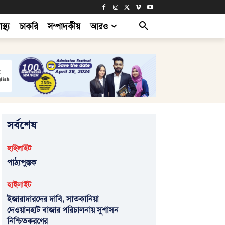
াস্থ্য
চাকরি
সম্পাদকীয়
আরও
সর্বশেষ
হাইলাইট
পাঠ্যপুস্তক
হাইলাইট
ইজারাদারদের দাবি, সাতকানিয়া
দেওয়ানহাট বাজার পরিচালনায় সুশাসন
নিশ্চিতকরণের