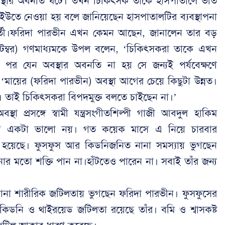
্থার অবনতি ঘটে। তখন চিকিৎসক তাঁকে হাসপাতালে ভর্তি
তে নেওয়া হয় বলে জানিয়েছেন হাসপাতালটির ব্যবস্থাপনা
র্তী।ফরিদা পারভীন এখন কেমন আছেন, জানালেন তার বড়
েম্বর) গণমাধ্যমকে উপল বলেন, ‘চিকিৎসকরা তাকে এখন
পর যেন অবস্থার অবনতি না হয় সে জন্যই পর্যবেক্ষণে
ন, ‘মায়ের (ফরিদা পারভীন) অবস্থা আগের চেয়ে কিছুটা উন্নত।
ন। তাই চিকিৎসকরা বিপদমুক্ত বলতে চাইছেন না।’
 প্রসঙ্গে স্বামী যন্ত্রসংগীতশিল্পী গাজী আবদুল হাকিম
 খুব একটা ভালো নয়। গত কয়েক মাসে এ নিয়ে চারবার
হয়েছে। ফুসফুস আর কিডনিজনিত নানা সমস্যায় ভুগছেন
ড়ানোর মতো শক্তি পান না।হাঁটতেও পারেন না। সবাই তাঁর জন্য
ে নানা শারীরিক জটিলতায় ভুগছেন ফরিদা পারভীন। ফুসফুসের
, কিডনি ও থাইরয়েড জটিলতা রয়েছে তাঁর। বমি ও শ্বাসকষ্ট