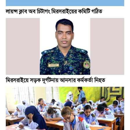
লায়ন্স ক্লাব অব চিটাগং মিরসরাইয়ের কমিটি গঠিত
মিরসরাইয়ে সড়ক দূর্গটনায় আনসার কর্মকর্তা নিহত