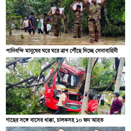
পানিবন্দি মানুষের ঘরে ঘরে ত্রাণ পৌঁছে দিচ্ছে সেনাবাহিনী
গাছের সঙ্গে বাসের ধাক্কা, চালকসহ ১০ জন আহত