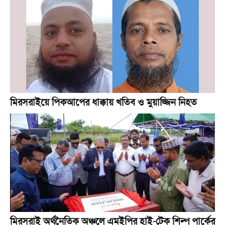
মিরসরাইয়ে পিকআপের ধাক্কায় খতিব ও মুয়াজ্জিন নিহত
মিরসরাই অর্থনৈতিক অঞ্চলে এমইপির হাই-টেক শিল্প পার্কের