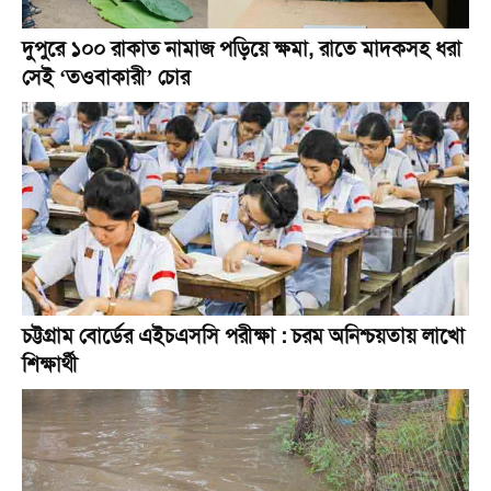
দুপুরে ১০০ রাকাত নামাজ পড়িয়ে ক্ষমা, রাতে মাদকসহ ধরা
সেই ‘তওবাকারী’ চোর
চট্টগ্রাম বোর্ডের এইচএসসি পরীক্ষা : চরম অনিশ্চয়তায় লাখো
শিক্ষার্থী