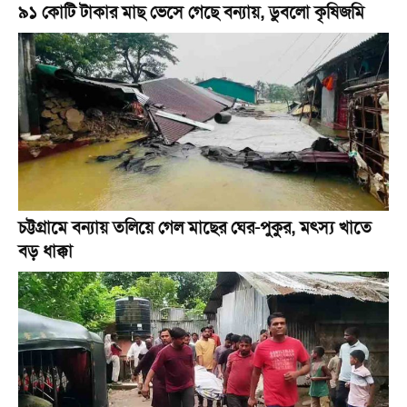
৯১ কোটি টাকার মাছ ভেসে গেছে বন্যায়, ডুবলো কৃষিজমি
চট্টগ্রামে বন্যায় তলিয়ে গেল মাছের ঘের-পুকুর, মৎস্য খাতে
বড় ধাক্কা