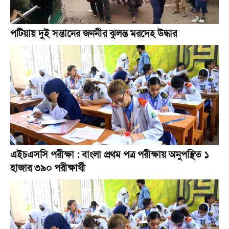
পটিয়ায় দুই সন্তানের জননীর ঝুলন্ত মরদেহ উদ্ধার
এইচএসসি পরীক্ষা : বাংলা প্রথম পত্র পরীক্ষায় অনুপস্থিত ১
হাজার ৩৯০ পরীক্ষার্থী