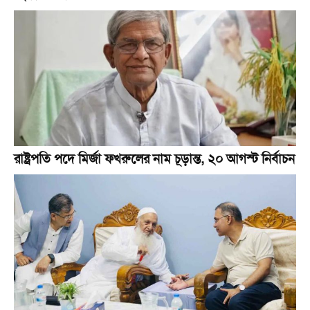
রাষ্ট্রপতি পদে মির্জা ফখরুলের নাম চূড়ান্ত, ২০ আগস্ট নির্বাচন