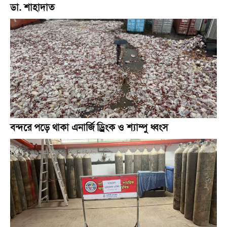
ডা. শাহাদাত
বন্দরে পড়ে থাকা এনার্জি ড্রিংক ও শ্যাম্পু ধ্বংস